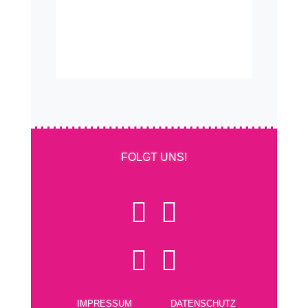
FOLGT UNS!




IMPRESSUM
DATENSCHUTZ