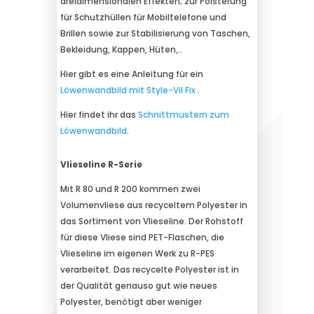
dreidimensionalen Effekten; zur Polsterung
für Schutzhüllen für Mobiltelefone und
Brillen sowie zur Stabilisierung von Taschen,
Bekleidung, Kappen, Hüten,..
Hier gibt es eine Anleitung für ein
Löwenwandbild mit Style-Vil Fix
.
Hier findet ihr das
Schnittmustern zum
Löwenwandbild
.
Vlieseline R-Serie
Mit R 80 und R 200 kommen zwei
Volumenvliese aus recyceltem Polyester in
das Sortiment von Vlieseline. Der Rohstoff
für diese Vliese sind PET-Flaschen, die
Vlieseline im eigenen Werk zu R-PES
verarbeitet. Das recycelte Polyester ist in
der Qualität genauso gut wie neues
Polyester, benötigt aber weniger