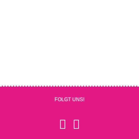
FOLGT UNS!

